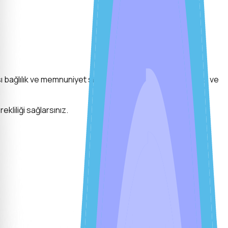
sı bağlılık ve memnuniyet skorlarını genel, departman bazlı ve
kliliği sağlarsınız.