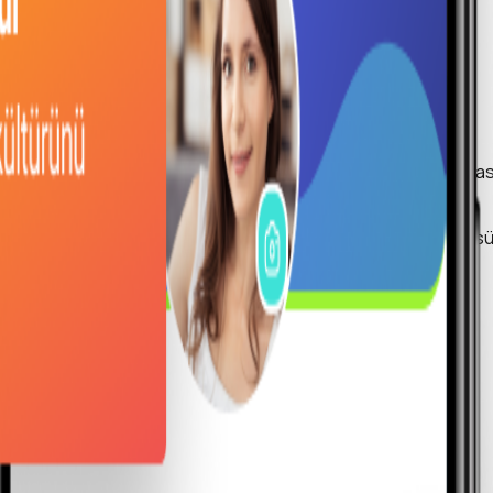
ı oluşturun.
 verimli çalışan birlikte duygusu yüksek ekipler kazanın.
ama içindeki tüm etkileşimleri dikkate alarak özel bir algoritma
aktif olabilir, çalışan sirkülasyonunu azaltarak operasyonel süre