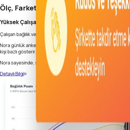
Ölç, Farket, Yönet
Yüksek Çalışan Bağlılığı ile Verimli Çalışma Ortam
Çalışan bağlılık ve memnuniyetini anlık ölçüp, takip ederek daha
Nora günlük anket sorularına verilen cevaplara ek olarak, uygul
kişi bazlı gösterir.
Nora sayesinde, şirket içindeki dinamiği her an takip ederek, pro
Detaylı Bilgi