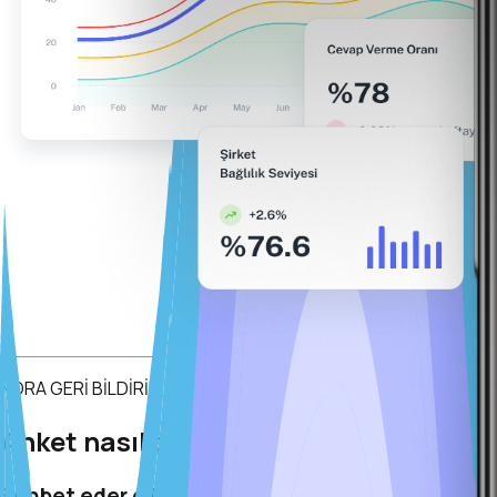
NORA GERİ BİLDİRİM YÖNTEMİ
Anket nasıl çalışır?
Sohbet eder gibi, samimi geri bildirim