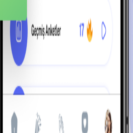
nir. Nora, bu üç alanı birlikte ele alır. Günlük anket soruları ile g
 cevap ararken çalışanların birbirleri ile ve organizasyon ile daha
ğrenin.
r arasında sürekli bağlantı kurun.