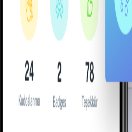
ormatıyla gerçek geri bildirimleri yüzeye çıkarır. WhatsApp, e-po