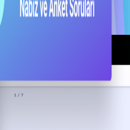
sta veya şirket içi kanallarınız üzerinden, çalışanların alışkın