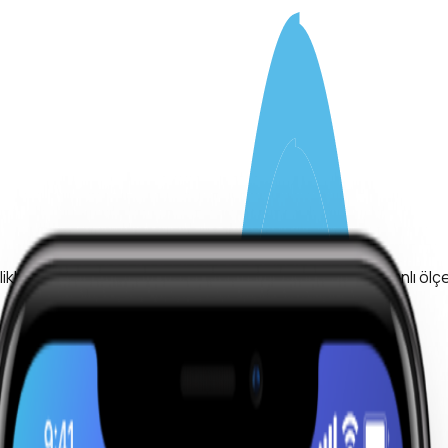
mlilikle dönüştürün. Nora, bağlılık ve etkileşimi gerçek zamanlı ö