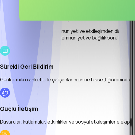
BAĞLILIK, MEMNUNİYET, ETKİLEŞİM
Verimliliği Artır, Güçlen
Çalışan bağlılığı, çalışan memnuniyeti ve etkileşimden direkt etkile
etkileşimi ve iletişimi artırır. Memnuniyet ve bağlılık sorularına
Sürekli Geri Bildirim
Günlük mikro anketlerle çalışanlarınızın ne hissettiğini anında ö
Güçlü İletişim
Duyurular, kutlamalar, etkinlikler ve sosyal etkileşimlerle ekiple