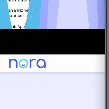
Çalışanlarınız ne hissediyor? Nora, yapay zeka destekli sohbet f
olduğu ortamda, zorlamadan.
WhatsApp
E-mail
Slack & Teams