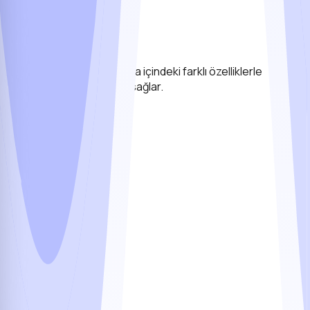
eri bildirim alırken, uygulama içindeki farklı özelliklerle
 güçlü bağlarının oluşmasını sağlar.